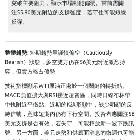
突破主要阻力，顯示市場動能偏弱。當前需關
注55.80美元附近的支撐強度，若守住可能短線
反彈。
整體趨勢:
短期趨勢呈謹慎偏空（Cautiously
Bearish）狀態，多空雙方仍在56美元附近激烈搏
弈，但賣方略占優勢。
技術指標顯示WTI原油正處於一個關鍵的轉折點。
MACD負值擴大與RSI接近超賣區，同時日線布林帶
中軌附近平衡點。近期的K線形態中，缺少明顯的反
轉信號，意味短期內仍有下行空間。投資者應關注56
美元支撐是否有效，若失守，可能釋放新一波下跌訊
號。另一方面，美元走勢和供應面消息的微調也可能