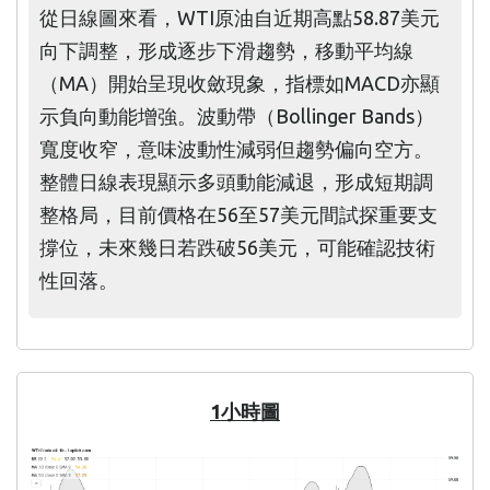
從日線圖來看，WTI原油自近期高點58.87美元
向下調整，形成逐步下滑趨勢，移動平均線
（MA）開始呈現收斂現象，指標如MACD亦顯
示負向動能增強。波動帶（Bollinger Bands）
寬度收窄，意味波動性減弱但趨勢偏向空方。
整體日線表現顯示多頭動能減退，形成短期調
整格局，目前價格在56至57美元間試探重要支
撐位，未來幾日若跌破56美元，可能確認技術
性回落。
1小時圖