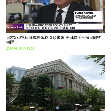
日本370兆日圓成長戰略引領未來 美日聯手干預日圓暫
穩匯市
2026-08-06 @ 13:02