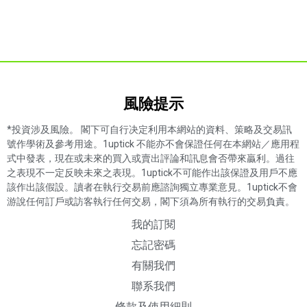
風險提示​
*投資涉及風險。 閣下可自行决定利用本網站的資料、策略及交易訊
號作學術及參考用途。1uptick 不能亦不會保證任何在本網站／應用程
式中發表，現在或未來的買入或賣出評論和訊息會否帶來贏利。過往
之表現不一定反映未來之表現。1uptick不可能作出該保證及用戶不應
該作出該假設。讀者在執行交易前應諮詢獨立專業意見。1uptick不會
游說任何訂戶或訪客執行任何交易，閣下須為所有執行的交易負責。
我的訂閱
忘記密碼
有關我們
聯系我們
條款及使用細則