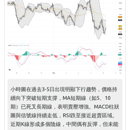
小時圖在過去3-5日出現明顯下行趨勢，價格持
續向下突破短期支撐，MA短期線（如5、10
期）已死叉長期線，表明賣壓增強。MACD柱狀
圖與信號線持續走低，RSI跌至接近超賣區域。
近期K線形成多個陰線，中間偶有反彈，但未能