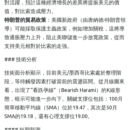
對活躍，預計這種經濟增長的差異將提振美元的價
值，對比索造成壓力。
特朗普的貿易政策
：美國新政府（由唐納德·特朗普領
導）可能採取保護主義政策，例如增加關稅，這將導
致通脹壓力上升，阻止美聯儲進一步放寬政策，從而
支持美元相對於比索的走強。
### 技術分析
技術面分析顯示，目前美元/墨西哥比索處於整理階
段，等待觸發因素打破當前的震盪區間。從月線圖來
看，出現了“看跌孕線”（Bearish Harami）的K線形
態，暗示可能進一步向下。關鍵支撐位包括：100月
簡單移動平均線（SMA）位於19.47，其次是50月
SMA的19.18，還有心理支撐位19.00。
#### 短期預測