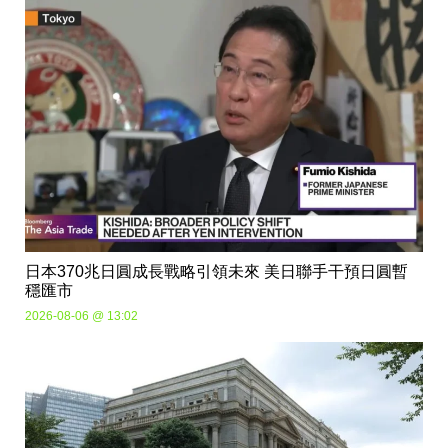
日本370兆日圓成長戰略引領未來 美日聯手干預日圓暫
穩匯市
2026-08-06 @ 13:02