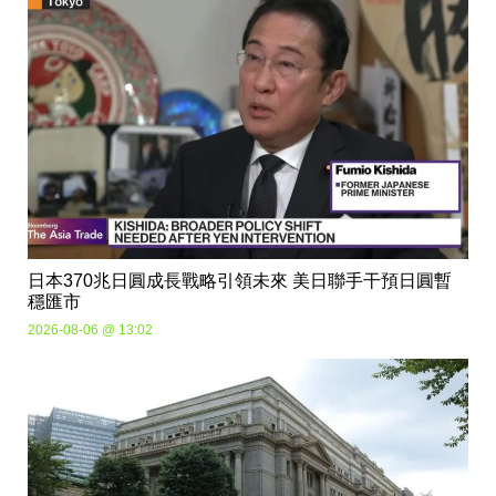
日本370兆日圓成長戰略引領未來 美日聯手干預日圓暫
穩匯市
2026-08-06 @ 13:02