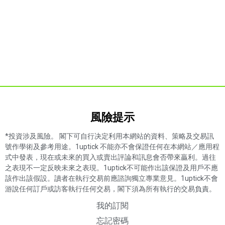
風險提示​
*投資涉及風險。 閣下可自行决定利用本網站的資料、策略及交易訊
號作學術及參考用途。1uptick 不能亦不會保證任何在本網站／應用程
式中發表，現在或未來的買入或賣出評論和訊息會否帶來贏利。過往
之表現不一定反映未來之表現。1uptick不可能作出該保證及用戶不應
該作出該假設。讀者在執行交易前應諮詢獨立專業意見。1uptick不會
游說任何訂戶或訪客執行任何交易，閣下須為所有執行的交易負責。
我的訂閱
忘記密碼