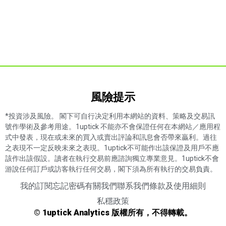
風險提示​
*投資涉及風險。 閣下可自行决定利用本網站的資料、策略及交易訊
號作學術及參考用途。1uptick 不能亦不會保證任何在本網站／應用程
式中發表，現在或未來的買入或賣出評論和訊息會否帶來贏利。過往
之表現不一定反映未來之表現。1uptick不可能作出該保證及用戶不應
該作出該假設。讀者在執行交易前應諮詢獨立專業意見。1uptick不會
游說任何訂戶或訪客執行任何交易，閣下須為所有執行的交易負責。
我的訂閱
忘記密碼
有關我們
聯系我們
條款及使用細則
私穩政策
© 1uptick Analytics 版權所有，不得轉載。