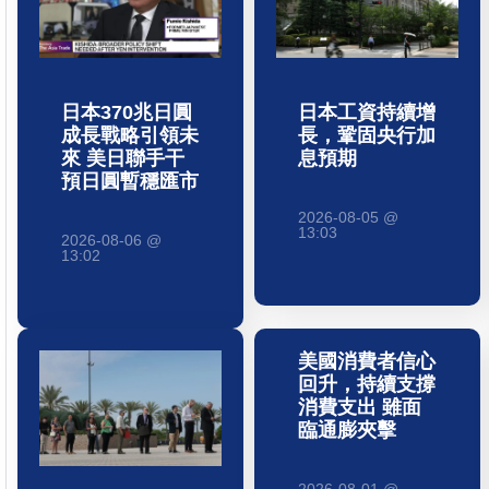
日本370兆日圓
日本工資持續增
成長戰略引領未
長，鞏固央行加
來 美日聯手干
息預期
預日圓暫穩匯市
2026-08-05 @
13:03
2026-08-06 @
13:02
美國消費者信心
回升，持續支撐
消費支出 雖面
臨通膨夾擊
2026-08-01 @