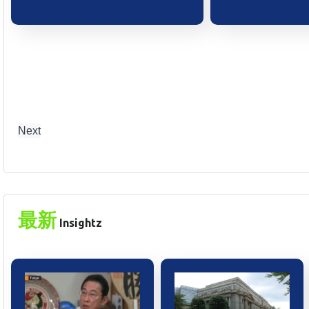
Next
最新
Insightz