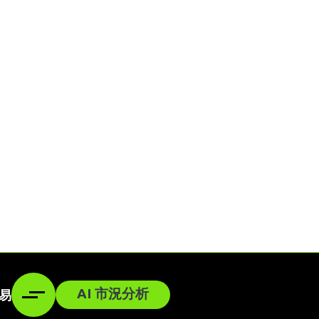
AI 市況分析
易