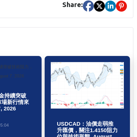
Share:
黃金持續突破
市場新行情來
, 2026
USDCAD：油價走弱推
5:04
升匯價，關注1.4150阻力
位與技術形態, August