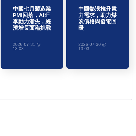
中國七月製造業
中國熱浪推升電
PMI回落，AI旺
力需求，助力煤
季動力漸失，經
炭價格與發電回
濟增長面臨挑戰
暖
2026-07-31 @
2026-07-30 @
13:03
13:03