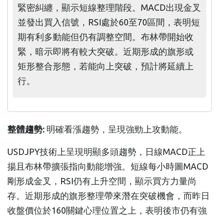
緊密糾纏，顯示短線整理階段。MACD出現金叉
並發出買入信號，RSI處於60至70區間，表明短
期有利多動能但仍有調整空間。布林帶開始收
緊，暗示即將有較大突破。近期形成的旗形或
矩形整合形態，若能向上突破，預計將延續上
行。
整體趨勢:
明確看漲趨勢，呈現強勁上攻動能。
USDJPY技術上呈現明顯多頭趨勢，日線MACD正上
揚且布林帶擴張指向動能增強。短線每小時圖MACD
剛形成金叉，RSI仍有上升空間，顯示買方力量尚
存。近期形成的旗形整理帶來潛在突破機會，而昨日
收盤價位於160關鍵心理位置之上，表明後市仍有強