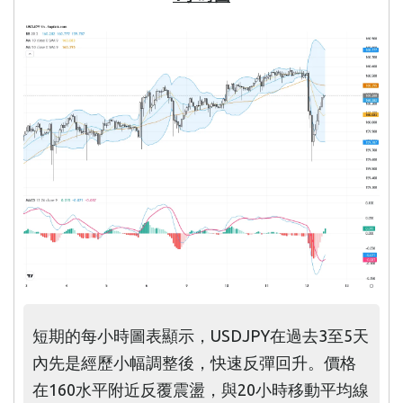
短期的每小時圖表顯示，USDJPY在過去3至5天
內先是經歷小幅調整後，快速反彈回升。價格
在160水平附近反覆震盪，與20小時移動平均線