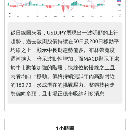
從日線圖來看，USDJPY展現出一波明顯的上行
趨勢，過去數周股價持續在50日及200日移動平
均線之上，顯示中長期趨勢偏多。布林帶寬度
逐漸擴大，暗示波動性增加，而MACD顯示正處
於牛市動能加強的階段，快線位於慢線之上且
兩者均向上移動。價格持續測試年內高點附近
的160.70，形成潛在的挑戰壓力。整體技術走
勢偏向多頭，且市場正穩步吸納利多消息。
1小時圖