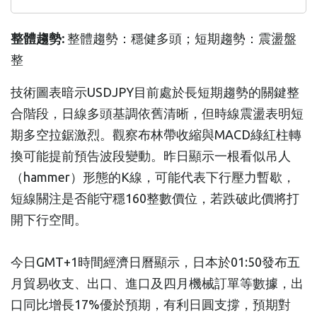
整體趨勢:
整體趨勢：穩健多頭；短期趨勢：震盪盤
整
技術圖表暗示USDJPY目前處於長短期趨勢的關鍵整
合階段，日線多頭基調依舊清晰，但時線震盪表明短
期多空拉鋸激烈。觀察布林帶收縮與MACD綠紅柱轉
換可能提前預告波段變動。昨日顯示一根看似吊人
（hammer）形態的K線，可能代表下行壓力暫歇，
短線關注是否能守穩160整數價位，若跌破此價將打
開下行空間。
今日GMT+1時間經濟日曆顯示，日本於01:50發布五
月貿易收支、出口、進口及四月機械訂單等數據，出
口同比增長17%優於預期，有利日圓支撐，預期對