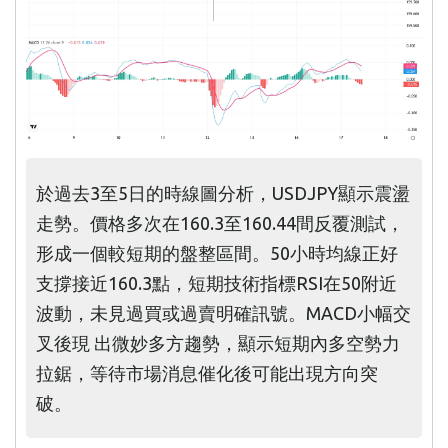
於過去3至5日的時線圖分析，USDJPY顯示震盪
走勢。價格多次在160.3至160.44間反覆測試，
形成一個較短期的盤整區間。50小時均線正好
支撐接近160.3點，短期技術指標RSI在50附近
波動，未見過買或過賣明確訊號。MACD小幅交
叉後現 出微妙多方趨勢，顯示短期內多空勢力
拉鋸，等待市場消息催化後可能出現方向突
破。