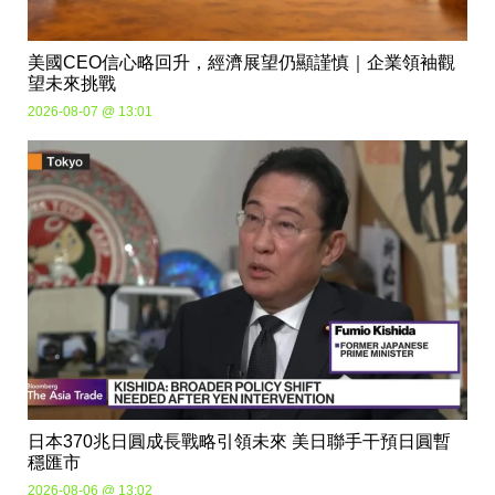
美國CEO信心略回升，經濟展望仍顯謹慎｜企業領袖觀
望未來挑戰
2026-08-07 @ 13:01
日本370兆日圓成長戰略引領未來 美日聯手干預日圓暫
穩匯市
2026-08-06 @ 13:02