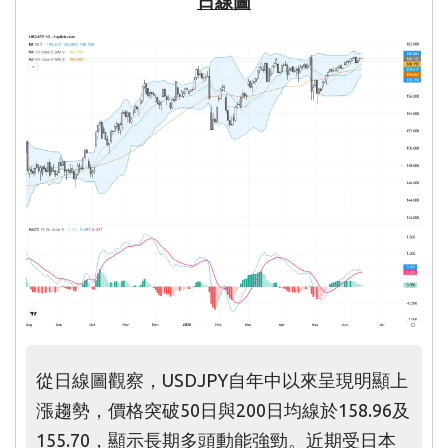
日線圖
從日線圖觀察，USDJPY自年中以來呈現明顯上
漲趨勢，價格突破50日與200日均線於158.96及
155.70，顯示長期多頭動能強勁。近期受日本