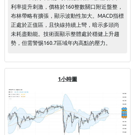
利率提升刺激，價格於160整數關口附近盤整，
布林帶略有擴張，顯示波動性加大。MACD指標
正處於正值區，且快線持續上彎，暗示多頭尚
未耗盡動能。技術面顯示整體處於穩健上升趨
勢，但需警惕160.7區域年內高點的壓力。
1小時圖