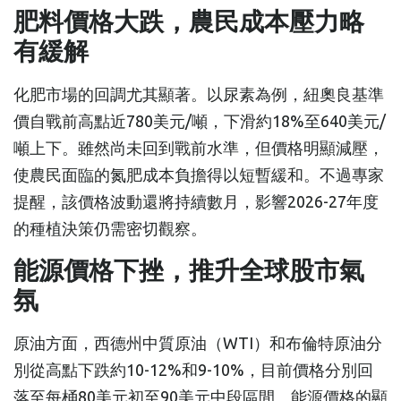
肥料價格大跌，農民成本壓力略
有緩解
化肥市場的回調尤其顯著。以尿素為例，紐奧良基準
價自戰前高點近780美元/噸，下滑約18%至640美元/
噸上下。雖然尚未回到戰前水準，但價格明顯減壓，
使農民面臨的氮肥成本負擔得以短暫緩和。不過專家
提醒，該價格波動還將持續數月，影響2026-27年度
的種植決策仍需密切觀察。
能源價格下挫，推升全球股市氣
氛
原油方面，西德州中質原油（WTI）和布倫特原油分
別從高點下跌約10-12%和9-10%，目前價格分別回
落至每桶80美元初至90美元中段區間。能源價格的顯