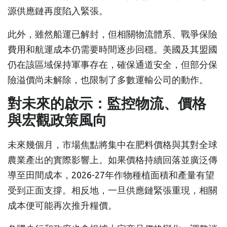
源供應鏈再度陷入緊張。
此外，雖然船運已解封，但相關物流體系、戰爭保險
費用和航運成本仍需要時間逐步回穩。美國及其盟國
仍在該區域保持軍事存在，確保通道安全，但部分保
險溢價尚未解除，也限制了多數運輸公司的動作。
對未來的啟示：監控物流、價格
與宏觀政策風向
未來幾個月，市場焦點將集中在肥料價格與其對全球
農業產出的實際影響上。如果價格持續回落並廣泛傳
導至田間成本，2026-27年作物種植面積和產量有望
受到正面支撐。相反地，一旦供應鏈緊張重現，相關
成本便可能再次推升糧價。