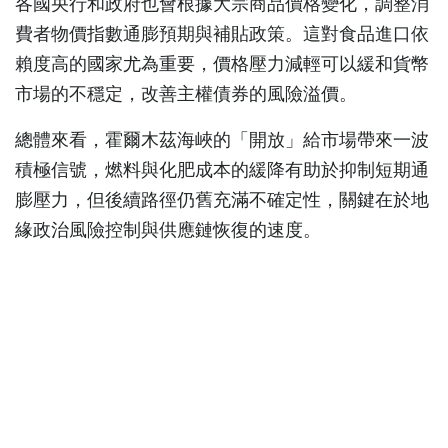
各國央行和政府也會根據大宗商品價格變化，調整消
費者物價指數通膨預期與補貼政策。這對食品進口依
賴度高的國家尤為重要，價格壓力減輕可以緩和貨幣
市場的不穩定，改善主權債券的風險溢價。
總體來看，霍爾木茲海峽的「開放」給市場帶來一波
積極信號，燃料與化肥成本的緩降有助於抑制短期通
膨壓力，但後續路徑仍舊充滿不確定性，關鍵在於地
緣政治風險控制與供應鏈恢復的速度。