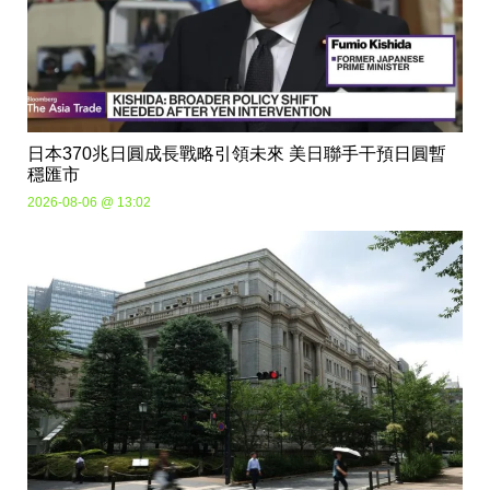
日本370兆日圓成長戰略引領未來 美日聯手干預日圓暫
穩匯市
2026-08-06 @ 13:02