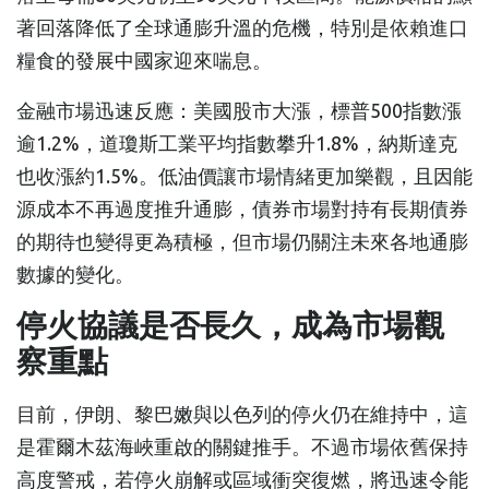
著回落降低了全球通膨升溫的危機，特別是依賴進口
糧食的發展中國家迎來喘息。
金融市場迅速反應：美國股市大漲，標普500指數漲
逾1.2%，道瓊斯工業平均指數攀升1.8%，納斯達克
也收漲約1.5%。低油價讓市場情緒更加樂觀，且因能
源成本不再過度推升通膨，債券市場對持有長期債券
的期待也變得更為積極，但市場仍關注未來各地通膨
數據的變化。
停火協議是否長久，成為市場觀
察重點
目前，伊朗、黎巴嫩與以色列的停火仍在維持中，這
是霍爾木茲海峽重啟的關鍵推手。不過市場依舊保持
高度警戒，若停火崩解或區域衝突復燃，將迅速令能