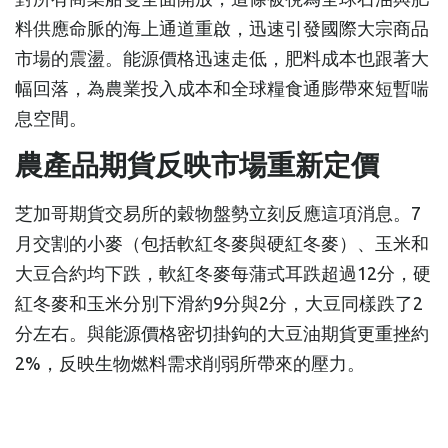
料供應命脈的海上通道重啟，迅速引發國際大宗商品
市場的震盪。能源價格迅速走低，肥料成本也跟著大
幅回落，為農業投入成本和全球糧食通膨帶來短暫喘
息空間。
農產品期貨反映市場重新定價
芝加哥期貨交易所的穀物盤勢立刻反應這項消息。7
月交割的小麥（包括軟紅冬麥與硬紅冬麥）、玉米和
大豆合約均下跌，軟紅冬麥每蒲式耳跌超過12分，硬
紅冬麥和玉米分別下滑約9分與2分，大豆同樣跌了2
分左右。與能源價格密切掛鉤的大豆油期貨更重挫約
2%，反映生物燃料需求削弱所帶來的壓力。