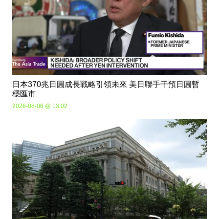
日本370兆日圓成長戰略引領未來 美日聯手干預日圓暫
穩匯市
2026-08-06 @ 13:02