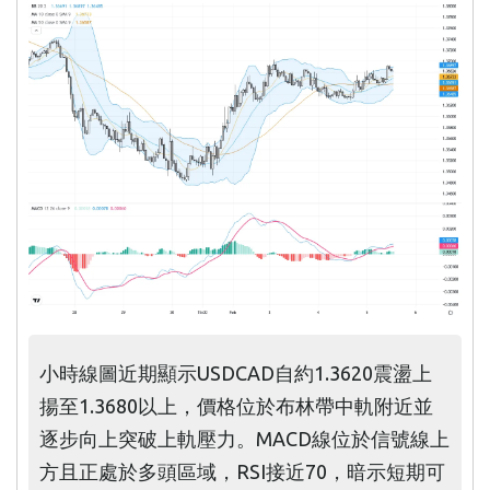
小時線圖近期顯示USDCAD自約1.3620震盪上
揚至1.3680以上，價格位於布林帶中軌附近並
逐步向上突破上軌壓力。MACD線位於信號線上
方且正處於多頭區域，RSI接近70，暗示短期可