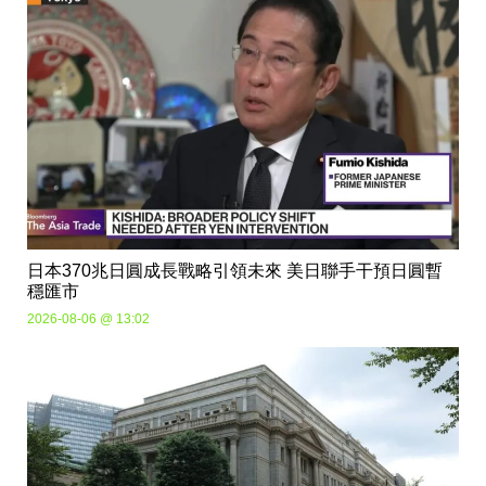
日本370兆日圓成長戰略引領未來 美日聯手干預日圓暫
穩匯市
2026-08-06 @ 13:02