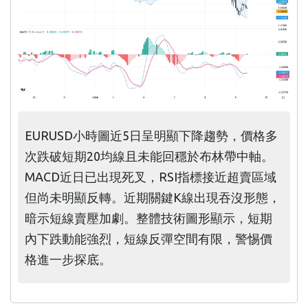
EURUSD小時圖近5日呈明顯下降趨勢，價格多
次跌破短期20均線且未能回穩於布林帶中軸。
MACD近日已出現死叉，RSI指標接近超賣區域
但尚未明顯反轉。近期關鍵K線出現吞沒形態，
暗示短線賣壓加劇。整體技術圖形顯示，短期
內下跌動能強烈，短線反彈空間有限，警惕價
格進一步探底。