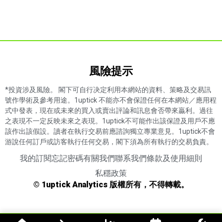
風險提示​
*投資涉及風險。 閣下可自行决定利用本網站的資料、策略及交易訊
號作學術及參考用途。1uptick 不能亦不會保證任何在本網站／應用程
式中發表，現在或未來的買入或賣出評論和訊息會否帶來贏利。過往
之表現不一定反映未來之表現。1uptick不可能作出該保證及用戶不應
該作出該假設。讀者在執行交易前應諮詢獨立專業意見。1uptick不會
游說任何訂戶或訪客執行任何交易，閣下須為所有執行的交易負責。
我的訂閱
忘記密碼
有關我們
聯系我們
條款及使用細則
私穩政策
© 1uptick Analytics 版權所有，不得轉載。