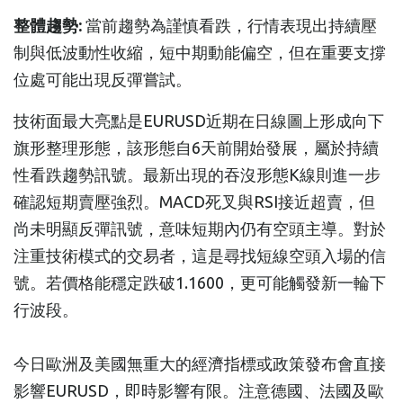
整體趨勢:
當前趨勢為謹慎看跌，行情表現出持續壓
制與低波動性收縮，短中期動能偏空，但在重要支撐
位處可能出現反彈嘗試。
技術面最大亮點是EURUSD近期在日線圖上形成向下
旗形整理形態，該形態自6天前開始發展，屬於持續
性看跌趨勢訊號。最新出現的吞沒形態K線則進一步
確認短期賣壓強烈。MACD死叉與RSI接近超賣，但
尚未明顯反彈訊號，意味短期內仍有空頭主導。對於
注重技術模式的交易者，這是尋找短線空頭入場的信
號。若價格能穩定跌破1.1600，更可能觸發新一輪下
行波段。
今日歐洲及美國無重大的經濟指標或政策發布會直接
影響EURUSD，即時影響有限。注意德國、法國及歐