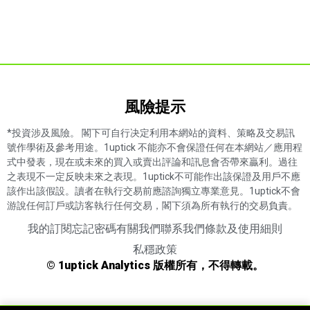
風險提示​
*投資涉及風險。 閣下可自行决定利用本網站的資料、策略及交易訊
號作學術及參考用途。1uptick 不能亦不會保證任何在本網站／應用程
式中發表，現在或未來的買入或賣出評論和訊息會否帶來贏利。過往
之表現不一定反映未來之表現。1uptick不可能作出該保證及用戶不應
該作出該假設。讀者在執行交易前應諮詢獨立專業意見。1uptick不會
游說任何訂戶或訪客執行任何交易，閣下須為所有執行的交易負責。
我的訂閱
忘記密碼
有關我們
聯系我們
條款及使用細則
私穩政策
© 1uptick Analytics 版權所有，不得轉載。