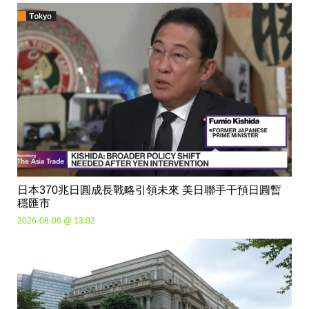
日本370兆日圓成長戰略引領未來 美日聯手干預日圓暫
穩匯市
2026-08-06 @ 13:02