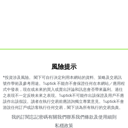
風險提示​
*投資涉及風險。 閣下可自行决定利用本網站的資料、策略及交易訊
號作學術及參考用途。1uptick 不能亦不會保證任何在本網站／應用程
式中發表，現在或未來的買入或賣出評論和訊息會否帶來贏利。過往
之表現不一定反映未來之表現。1uptick不可能作出該保證及用戶不應
該作出該假設。讀者在執行交易前應諮詢獨立專業意見。1uptick不會
游說任何訂戶或訪客執行任何交易，閣下須為所有執行的交易負責。
我的訂閱
忘記密碼
有關我們
聯系我們
條款及使用細則
私穩政策