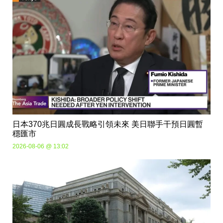
日本370兆日圓成長戰略引領未來 美日聯手干預日圓暫
穩匯市
2026-08-06 @ 13:02