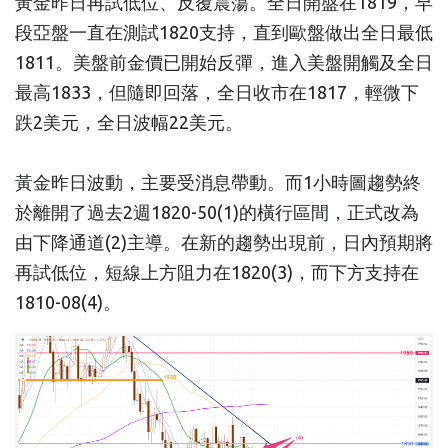
黃金昨日再試低位、反覆震蕩。全日開盤在1819，早
段亞盤一直在測試1820支持，直到歐盤做出全日最低
1811。美盤前金價已開始反彈，進入美盤開觸及全日
最高1833，但隨即回落，全日收市在1817，輕微下
跌2美元，全日波幅22美元。
黃金昨日波動，主要受消息帶動。而1小時圖趨勢終
於離開了過去2週1820-50(1)的橫行區間，正式改為
由下降通道(2)主導。在新的趨勢出現前，日內預期將
再試低位，短線上方阻力在1820(3)，而下方支持在
1810-08(4)。